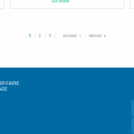
Sur stock
1
2
3
suivant
dernier
IR-FAIRE
AGE