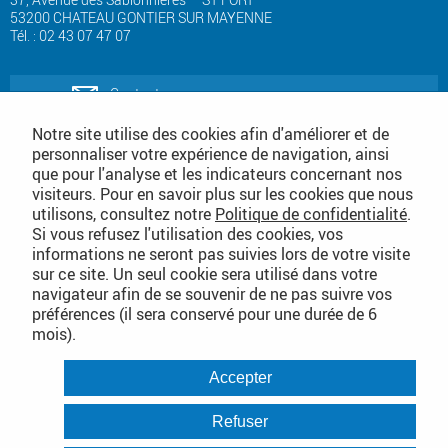
53200 CHATEAU GONTIER SUR MAYENNE
Tél. : 02 43 07 47 07
Contactez-nous
Notre site utilise des cookies afin d'améliorer et de
personnaliser votre expérience de navigation, ainsi
Téléchargez notre catalogue produits
que pour l'analyse et les indicateurs concernant nos
de nettoyage
visiteurs. Pour en savoir plus sur les cookies que nous
utilisons, consultez notre
Politique de confidentialité
.
Téléchargez notre
Si vous refusez l'utilisation des cookies, vos
catalogue consommables
informations ne seront pas suivies lors de votre visite
sur ce site. Un seul cookie sera utilisé dans votre
Conditions Générales de Vente
navigateur afin de se souvenir de ne pas suivre vos
préférences (il sera conservé pour une durée de 6
mois).
PLAN DU SITE DÉTAILLÉ
Accepter
Conditions Générales de Vente
Mentions légales
Refuser