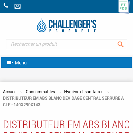
+33
(0)2
43
07
47
Rec
07
Menu
Vous êtes ici
Accueil
Consommables
Hygiène et sanitaires
DISTRIBUTEUR EM ABS BLANC DEVIDAGE CENTRAL SERRURE A
CLE - 140X290X143
DISTRIBUTEUR EM ABS BLANC