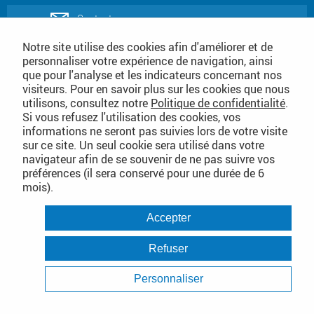
Contactez-nous
Notre site utilise des cookies afin d'améliorer et de
personnaliser votre expérience de navigation, ainsi
Téléchargez notre catalogue produits
que pour l'analyse et les indicateurs concernant nos
de nettoyage
visiteurs. Pour en savoir plus sur les cookies que nous
utilisons, consultez notre
Politique de confidentialité
.
Téléchargez notre
Si vous refusez l'utilisation des cookies, vos
catalogue consommables
informations ne seront pas suivies lors de votre visite
sur ce site. Un seul cookie sera utilisé dans votre
Conditions Générales de Vente
navigateur afin de se souvenir de ne pas suivre vos
préférences (il sera conservé pour une durée de 6
mois).
PLAN DU SITE DÉTAILLÉ
Accepter
Conditions Générales de Vente
Mentions légales
Refuser
Politique de confidentialité
Personnaliser
Janvier 2021